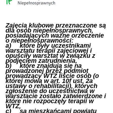
Zajęcia klubowe przeznaczone są 
dla osób niepełnosprawnych, 
posiadających ważne orzeczenie 
o niepełnosprawności:

a)	które były uczestnikami 
warsztatu terapii zajęciowej i 
opuściły warsztat w związku z 
podjęciem zatrudnienia,

b)	które znajdują się na 
prowadzonej przez podmiot 
prowadzący WTZ liście osób (o 
której mowa w art. 10f ust. 2a 
ustawy o rehabilitacji), których 
zgłoszenie do uczestnictwa w 
warsztacie zostało zatwierdzone i 
które nie rozpoczęły terapii w 
WTZ, 

c)	są mieszkańcami powiatu 