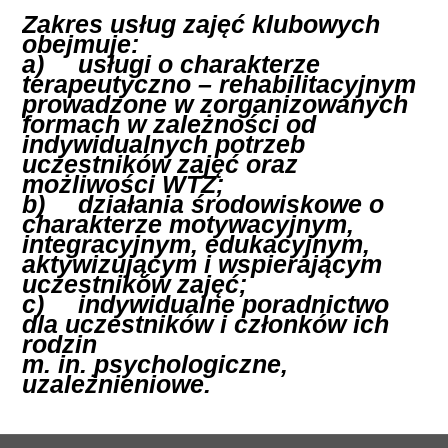
Zakres usług zajęć klubowych 
obejmuje:

a)	usługi o charakterze 
terapeutyczno – rehabilitacyjnym 
prowadzone w zorganizowanych 
formach w zależności od 
indywidualnych potrzeb 
uczestników zajęć oraz 
możliwości WTZ;

b)	działania środowiskowe o 
charakterze motywacyjnym, 
integracyjnym, edukacyjnym, 
aktywizującym i wspierającym 
uczestników zajęć;

c)	indywidualne poradnictwo 
dla uczestników i członków ich 
rodzin 

m. in. psychologiczne, 