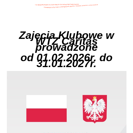
Zajęcia Klubowe w
WTZ Caritas
prowadzone
od 01.02.2026r. do
31.01.2027r.