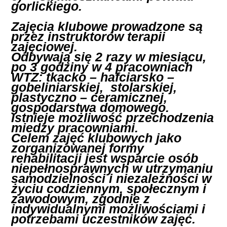
gorlickiego. 
Zajęcia klubowe prowadzone są 
przez instruktorów terapii 
zajęciowej.  
Odbywają się 2 razy w miesiącu, 
po 3 godziny w 4 pracowniach 
WTZ: tkacko – hafciarsko – 
gobeliniarskiej,  stolarskiej, 
plastyczno – ceramicznej, 
gospodarstwa domowego. 
Istnieje możliwość przechodzenia 
miedzy pracowniami. 

Celem zajęć klubowych jako 
zorganizowanej formy 
rehabilitacji jest wsparcie osób 
niepełnosprawnych w utrzymaniu 
samodzielności i niezależności w 
życiu codziennym, społecznym i 
zawodowym, zgodnie z 
indywidualnymi możliwościami i 