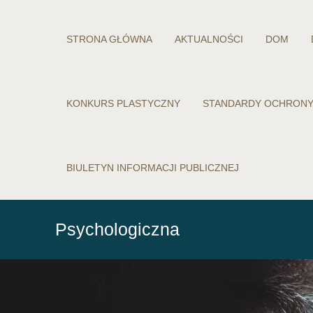
STRONA GŁÓWNA
AKTUALNOŚCI
DOM
KONKURS PLASTYCZNY
STANDARDY OCHRONY
BIULETYN INFORMACJI PUBLICZNEJ
Psychologiczna