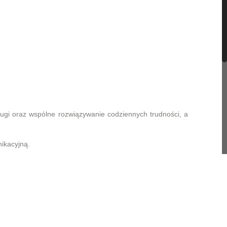
ługi oraz wspólne rozwiązywanie codziennych trudności, a
ikacyjną.
wości poznawcze.