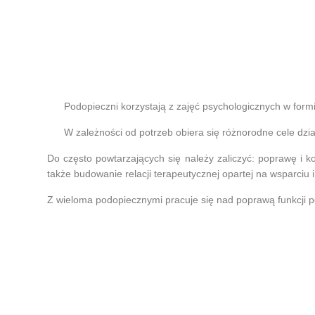
Podopieczni korzystają z zajęć psychologicznych w formi
W zależności od potrzeb obiera się różnorodne cele dzia
Do często powtarzających się należy zaliczyć: poprawę i 
także budowanie relacji terapeutycznej opartej na wsparciu
Z wieloma podopiecznymi pracuje się nad poprawą funkcji 
Dba się o możliwość odreagowania emocjonalnego, poprzez 
Wspólnie dobiera się takie cele, aby były one możliwe do osi
Podstawą pracy jest forma niedyrektywna, odzwierciedlanie