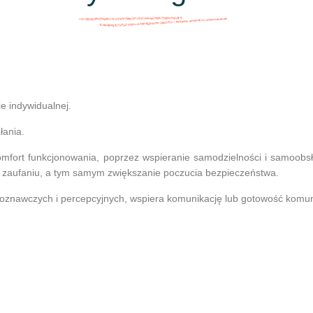
e indywidualnej.
łania.
komfort funkcjonowania, poprzez wspieranie samodzielności i samoobs
 i zaufaniu, a tym samym zwiększanie poczucia bezpieczeństwa.
poznawczych i percepcyjnych, wspiera komunikację lub gotowość komun
udzielanie wsparcia i zrozumienia.
ągnięcia oraz by przynosiły satysfakcję.
 funkcjonowania, ale także dialog: rozmowa mająca nieco lepsze możli