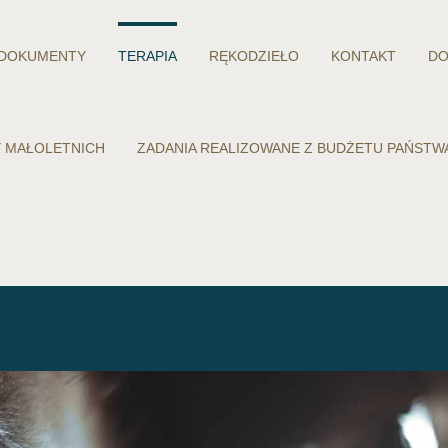
DOKUMENTY
TERAPIA
RĘKODZIEŁO
KONTAKT
DO
 MAŁOLETNICH
ZADANIA REALIZOWANE Z BUDŻETU PAŃST