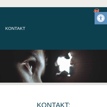
Otwórz 
KONTAKT
KONTAKT: