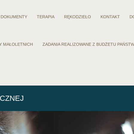
DOKUMENTY
TERAPIA
RĘKODZIEŁO
KONTAKT
D
Y MAŁOLETNICH
ZADANIA REALIZOWANE Z BUDŻETU PAŃST
ICZNEJ