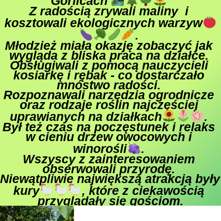
Gorlicach 
Z radością zrywali maliny  i 
kosztowali ekologicznych warzyw
. 

Młodzież miała okazję zobaczyć jak 
wygląda z bliska praca na działce. 

Obsługiwali z pomocą nauczycieli 
kosiarkę i rębak - co dostarczało 
mnóstwo radości. 

Rozpoznawali narzędzia ogrodnicze 
oraz rodzaje roślin najczęściej 
uprawianych na działkach
. 

Był też czas na poczęstunek i relaks 
w cieniu drzew owocowych i 
winorośli
. 

Wszyscy z zainteresowaniem 
obserwowali przyrodę. 

Niewątpliwie największą atrakcją były 
kury
, które z ciekawością 
przyglądały się gościom.