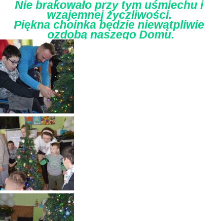
Nie brakowało przy tym uśmiechu i 
wzajemnej życzliwości. 
Piękna choinka będzie niewątpliwie 
ozdobą naszego Domu.