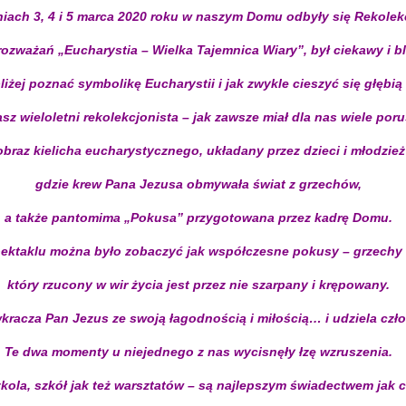
iach 3, 4 i 5 marca 2020 roku w naszym Domu odbyły się Rekolek
ozważań „Eucharystia – Wielka Tajemnica Wiary”, był ciekawy i b
iżej poznać symbolikę Eucharystii i jak zwykle cieszyć się głębią
z wieloletni rekolekcjonista – jak zawsze miał dla nas wiele poru
obraz kielicha eucharystycznego, układany przez dzieci i młodzi
gdzie krew Pana Jezusa obmywała świat z grzechów,
a także pantomima „Pokusa” przygotowana przez kadrę Domu.
ektaklu można było zobaczyć jak współczesne pokusy – grzechy –
który rzucony w wir życia jest przez nie szarpany i krępowany.
, wkracza Pan Jezus ze swoją łagodnością i miłością… i udziela cz
Te dwa momenty u niejednego z nas wycisnęły łzę wzruszenia.
kola, szkół jak też warsztatów – są najlepszym świadectwem jak 