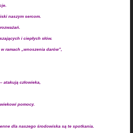
cje.
liski naszym sercom.
 rozważań.
szających i ciepłych słów.
eż w ramach „wnoszenia darów”,
 atakują człowieka,
łowiekowi pomocy.
cenne dla naszego środowiska są te spotkania.