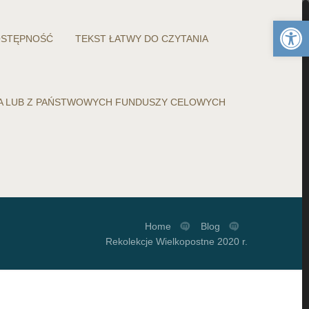
Otwórz 
STĘPNOŚĆ
TEKST ŁATWY DO CZYTANIA
WA LUB Z PAŃSTWOWYCH FUNDUSZY CELOWYCH
Home
Blog
Rekolekcje Wielkopostne 2020 r.