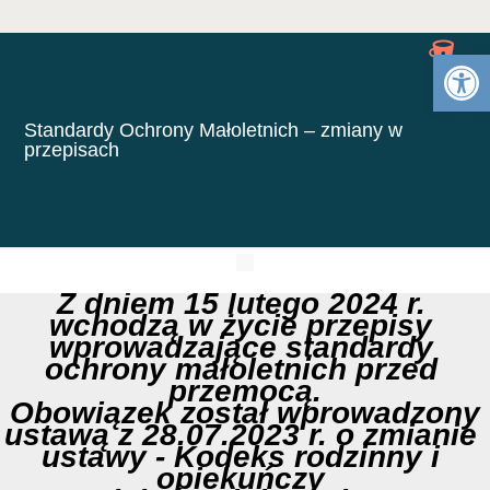
Otwórz 
Standardy Ochrony Małoletnich – zmiany w
przepisach
Z dniem 15 lutego 2024 r. 
wchodzą w życie przepisy 
wprowadzające standardy 
ochrony małoletnich przed 
przemocą.
 Obowiązek został wprowadzony 
ustawą z 28.07.2023 r. o zmianie 
ustawy - Kodeks rodzinny i 
opiekuńczy 