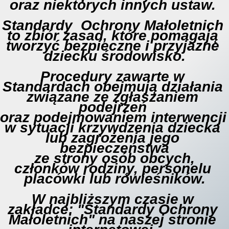
oraz niektórych innych ustaw. 

Standardy  Ochrony Małoletnich 
to zbiór zasad, które pomagają 
tworzyć bezpieczne i przyjazne 
dziecku środowisko.
Procedury zawarte w 
Standardach obejmują działania 
związane ze zgłaszaniem 
podejrzeń 
oraz podejmowaniem interwencji 
w sytuacji krzywdzenia dziecka 
lub zagrożenia jego 
bezpieczeństwa
 ze strony osób obcych, 
członków rodziny, personelu 
placówki lub rówieśników.

W najbliższym czasie w 
zakładce: "Standardy Ochrony 
Małoletnich" na naszej stronie 