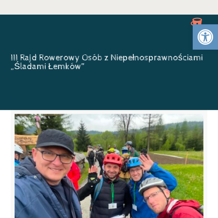
Otwórz 
III Rajd Rowerowy Osób z Niepełnosprawnościami
„Śladami Łemków”