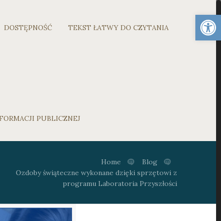
Otwórz 
DOSTĘPNOŚĆ
TEKST ŁATWY DO CZYTANIA
FORMACJI PUBLICZNEJ
Home
Blog
Ozdoby świąteczne wykonane dzięki sprzętowi z
programu Laboratoria Przyszłości