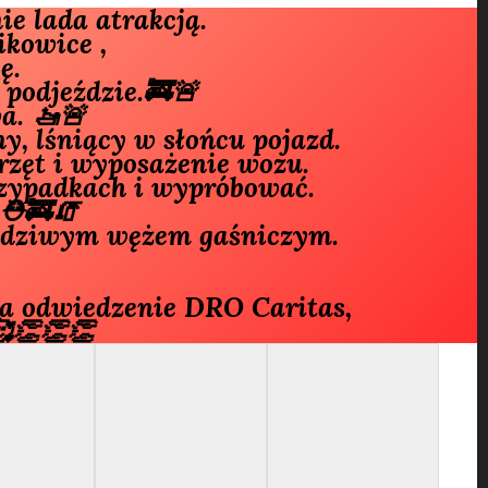
e lada atrakcją.
kowice , 
ę. 
podjeździe.🚒🚨
a. 🚤🚨
ny,
lśniący w słońcu pojazd.
rzęt i wyposażenie wozu.
przypadkach i wypróbować. 
.⛑🚒🧯 
awdziwym wężem gaśniczym. 
 
a odwiedzenie DRO Caritas, 
🥰👏👏👏