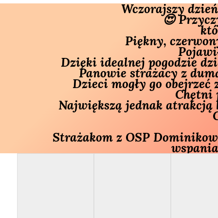
Wczorajszy dzień
😍 Przycz
któ
Piękny, czerwon
 Pojawi
Dzięki idealnej pogodzie dz
 Panowie strażacy z dum
 Dzieci mogły go obejrzeć
Chętni 
Największą jednak atrakcją
Strażakom z OSP Dominikowic
wspaniał