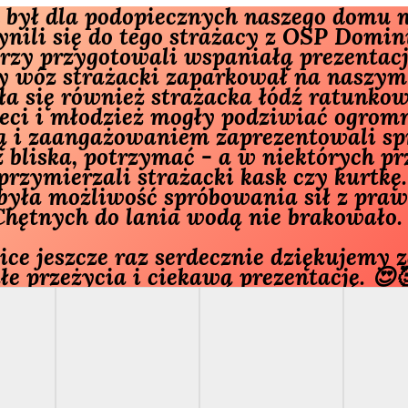
 był dla podopiecznych naszego domu ni
ynili się do tego strażacy z OSP Domini
rzy przygotowali wspaniałą prezentacj
y wóz strażacki zaparkował na naszym 
ła się również strażacka łódź ratunkow
ieci i młodzież mogły podziwiać ogrom
ą i zaangażowaniem zaprezentowali sp
 z bliska, potrzymać - a w niektórych 
przymierzali strażacki kask czy kurtkę
 była możliwość spróbowania sił z pr
Chętnych do lania wodą nie brakowało.
e jeszcze raz serdecznie dziękujemy z
e przeżycia i ciekawą prezentację. 😍