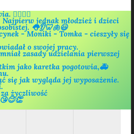
‍⚕️👩‍⚕️ 
Najpierw jednak młodzież i dzieci 
sobistej. 👅👂🦷🫁😃
nek - Moniki - Tomka - cieszyły się 
wiadał o swojej pracy.
tkim jako karetka pogotowia,🚑 
u. 
ć się jak wygląda jej wyposażenie. 


 za życzliwość 
😘😉👏
