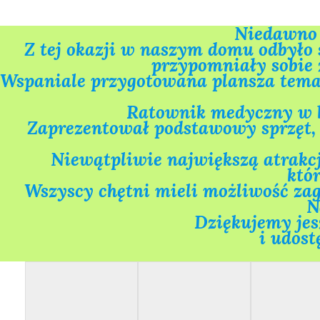
Niedawno o
Z tej okazji w naszym domu odbyło 
przypomniały sobie z
Wspaniale przygotowana plansza tematy
Ratownik medyczny w ba
 Zaprezentował podstawowy sprzęt, z którego korzysta na co dzień i przypomniał zasady udzielania pierwszej 
Niewątpliwie największą atrakc
któ
Wszyscy chętni mieli możliwość zagl
N
Dziękujemy jes
i udost