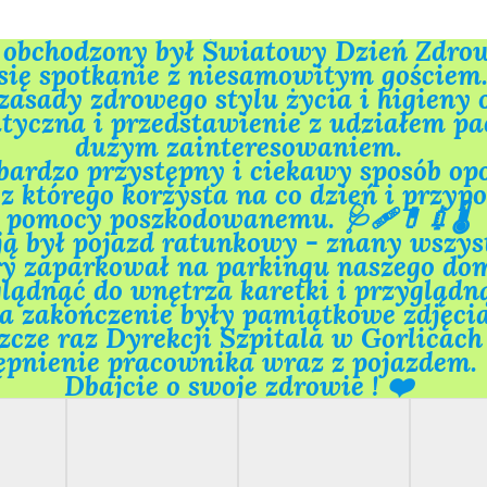
bchodzony był Światowy Dzień Zdrowia. 
się spotkanie z niesamowitym gościem. 
asady zdrowego stylu życia i higieny o
czna i przedstawienie z udziałem pacy
dużym zainteresowaniem.

rdzo przystępny i ciekawy sposób opo
pomocy poszkodowanemu. 🩺🩹💊💉🌡

ją był pojazd ratunkowy - znany wszys
ry zaparkował na parkingu naszego dom
ądnąć do wnętrza karetki i przyglądną
a zakończenie były pamiątkowe zdjęcia.
zcze raz Dyrekcji Szpitala w Gorlicach
ępnienie pracownika wraz z pojazdem. 
Dbajcie o swoje zdrowie ! ❤️