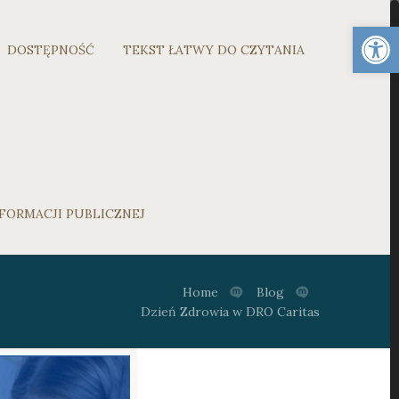
Otwórz 
DOSTĘPNOŚĆ
TEKST ŁATWY DO CZYTANIA
FORMACJI PUBLICZNEJ
Home
Blog
Dzień Zdrowia w DRO Caritas