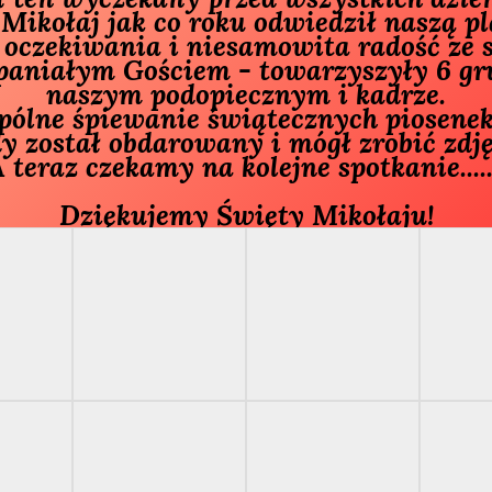
Mikołaj jak co roku odwiedził naszą pl
paniałym Gościem - towarzyszyły 6 gru
naszym podopiecznym i kadrze.

y został obdarowany i mógł zrobić zdjęc
 teraz czekamy na kolejne spotkanie......
Dziękujemy Święty Mikołaju!