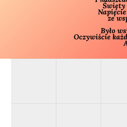
Święty 
 Napięcie oczekiwania i niesamowita radość ze spotkania 

ze ws
 Było wspólne śpiewanie świątecznych piosenek i tańce. 

Oczywiście każd
A