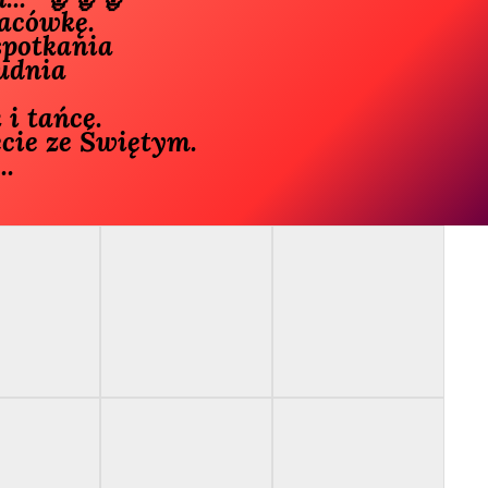
acówkę.

dnia 

ie ze Świętym. 

.
