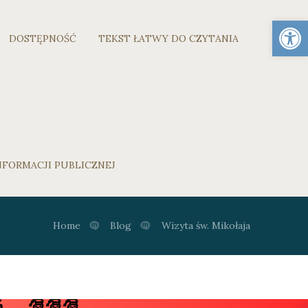
Otwórz 
DOSTĘPNOŚĆ
TEKST ŁATWY DO CZYTANIA
NFORMACJI PUBLICZNEJ
Home
Blog
Wizyta św. Mikołaja
.  🎅🎅🎅
