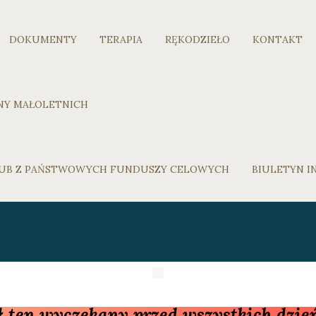
DOKUMENTY
TERAPIA
RĘKODZIEŁO
KONTAKT
NY MAŁOLETNICH
 LUB Z PAŃSTWOWYCH FUNDUSZY CELOWYCH
BIULETYN I
ł ten wyczekany przed wszystkich dzień..