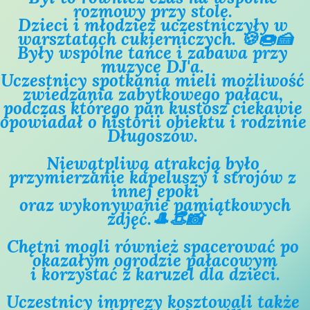
rozmowy przy stole. 
Dzieci i młodzież uczestniczyły w 
warsztatach cukierniczych. 🍪🍩🍰
Były wspólne tańce i zabawa przy 
muzyce DJ'a. 
Uczestnicy spotkania mieli możliwość 
zwiedzania zabytkowego pałacu, 
podczas którego pan kustosz ciekawie 
opowiadał o historii obiektu i rodzinie 
Długoszów. 
Niewątpliwą atrakcją było 
przymierzanie kapeluszy i strojów z 
innej epoki
 oraz wykonywanie pamiątkowych 
zdjęć.🎩👒📸
Chętni mogli również spacerować po 
okazałym ogrodzie pałacowym
 i korzystać z karuzel dla dzieci. 
Uczestnicy imprezy kosztowali także 