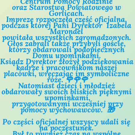
Centrum Pomocy Rodzinie 
oraz Starostwa Powiatowego w 
Gorlicach. 

Imprezę rozpoczęła część oficjalna, 
podczas której Pani Dyrektor  Izabela 
Marondel 
powitała wszystkich zgromadzonych. 
Głos zabrali także przybyli goście, 
którzy obdarowali podopiecznych 
Domu upominkami. 
Ksiądz Dyrektor złożył podziękowania 
kadrze i pracownikom naszej 
placówki, wręczając im symboliczne 
róże. 🌹🌹🌹
Natomiast dzieci i młodzież 
obdarowały swoich bliskich pięknymi 
upominkami,
 przygotowanymi wcześniej przy 
pomocy wychowawców.  🎁
Po części oficjalnej wszyscy udali się 
na poczęstunek. 
Był to również czas na wspólne 