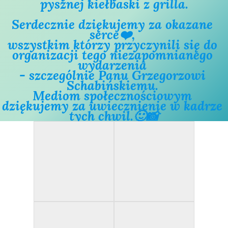
pysznej kiełbaski z grilla.
Serdecznie dziękujemy za okazane 
serce❤️, 
wszystkim którzy przyczynili się do 
organizacji tego niezapomnianego 
wydarzenia 
- szczególnie Panu Grzegorzowi 
Schabińskiemu. 
Mediom społecznościowym 
dziękujemy za uwiecznienie w kadrze 
tych chwil.🙂📸