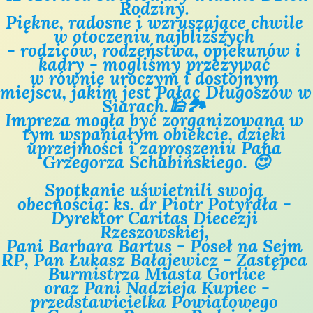
Rodziny. 
Piękne, radosne i wzruszające chwile 
w otoczeniu najbliższych 
- rodziców, rodzeństwa, opiekunów i 
kadry - mogliśmy przeżywać 
w równie uroczym i dostojnym 
miejscu, jakim jest Pałac Długoszów w 
Siarach.🕌🏞 
Impreza mogła być zorganizowana w 
tym wspaniałym obiekcie, dzięki 
uprzejmości i zaproszeniu Pana 
Grzegorza Schabińskiego. 😍
Spotkanie uświetnili swoją 
obecnością: ks. dr Piotr Potyrała - 
Dyrektor Caritas Diecezji 
Rzeszowskiej, 
Pani Barbara Bartus - Poseł na Sejm 
RP, Pan Łukasz Bałajewicz - Zastępca 
Burmistrza Miasta Gorlice
 oraz Pani Nadzieja Kupiec - 
przedstawicielka Powiatowego 