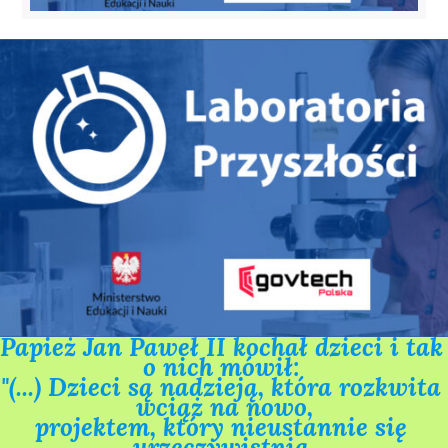
Papież Jan Paweł II kochał dzieci i tak 
o nich mówił: 

"(...) Dzieci są nadzieją, która rozkwita 
wciąż na nowo,

projektem, który nieustannie się 
urzeczywistnia,
