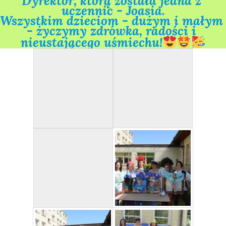
Dyrektor, którą została jedna z 
uczennic - Joasia.

Wszystkim dzieciom - dużym i małym 
- życzymy zdrówka, radości i 
nieustającego uśmiechu!