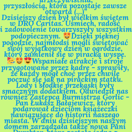
przyszłością, która pozostaje zawsze 
otwarta (…)”

Dzisiejszy dzień był wielkim świętem 
w DRO Caritas. Uśmiech, radość 
i zadowolenie towarzyszyły wszystkim 
podopiecznym. 
Dzięki pięknej 
pogodzie, najmłodsi mogli świętować 
swój wyjątkowy dzień w ogrodzie, 
który zamienił się w piracką wyspę. 
Wspaniałe atrakcje i stroje 
przygotowane przez kadrę - sprawiły, 
że każdy mógł choć przez chwilę 
poczuć się jak na pirackim statku. 
Lody i słodkie przekąski były 
smacznym dodatkiem. Odwiedził nas 
również Zastępca Burmistrza Gorlic - 
Pan Łukasz Bałajewicz, który 
podarował dzieciom książeczki 
nawiązujące do historii naszego 
miasta. W dniu dzisiejszym naszym 
domem zarządzała także nowa Pani 