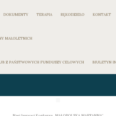
DOKUMENTY
TERAPIA
RĘKODZIEŁO
KONTAKT
NY MAŁOLETNICH
 LUB Z PAŃSTWOWYCH FUNDUSZY CELOWYCH
BIULETYN I
Nasi laureaci Konkursu „MAŁOPOLSKA MARZANNA”