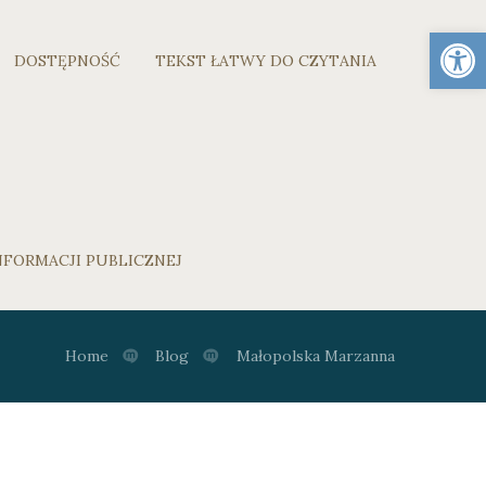
Otwórz 
DOSTĘPNOŚĆ
TEKST ŁATWY DO CZYTANIA
NFORMACJI PUBLICZNEJ
Home
Blog
Małopolska Marzanna