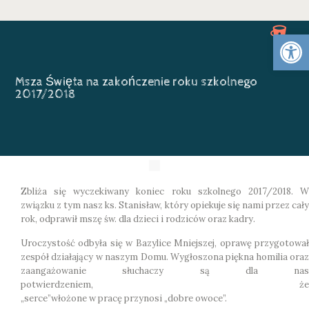
Otwórz 
Msza Święta na zakończenie roku szkolnego
2017/2018
Zbliża się wyczekiwany koniec roku szkolnego 2017/2018. W
związku z tym nasz ks. Stanisław, który opiekuje się nami przez cały
rok, odprawił mszę św. dla dzieci i rodziców oraz kadry.
Uroczystość odbyła się w Bazylice Mniejszej, oprawę przygotował
zespół działający w naszym Domu. Wygłoszona piękna homilia oraz
zaangażowanie słuchaczy są dla nas
potwierdzeniem, że
„serce”włożone w pracę przynosi „dobre owoce”.